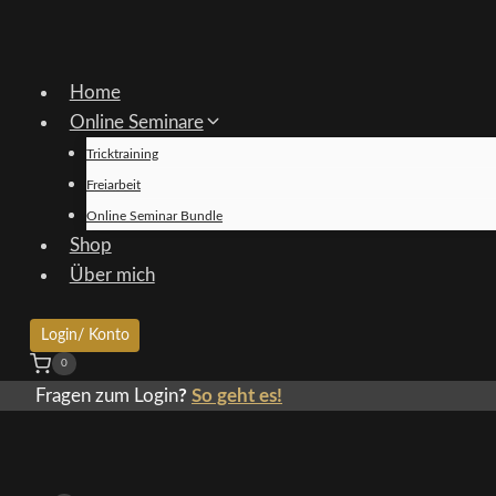
Zum
Inhalt
springen
Home
Online Seminare
Tricktraining
Freiarbeit
Online Seminar Bundle
Shop
Über mich
Login/ Konto
0
Fragen zum Login
?
So geht es!