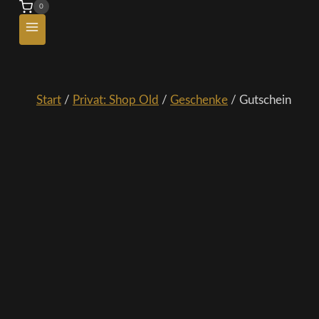
0
Start
/
Privat: Shop Old
/
Geschenke
/
Gutschein
Gutschein
Von:
An:
Nachricht: