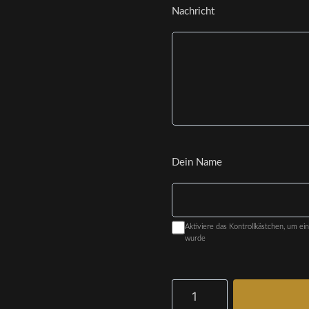
Nachricht
Dein Name
Aktiviere das Kontrollkästchen, um e
wurde
Gutschein
Menge