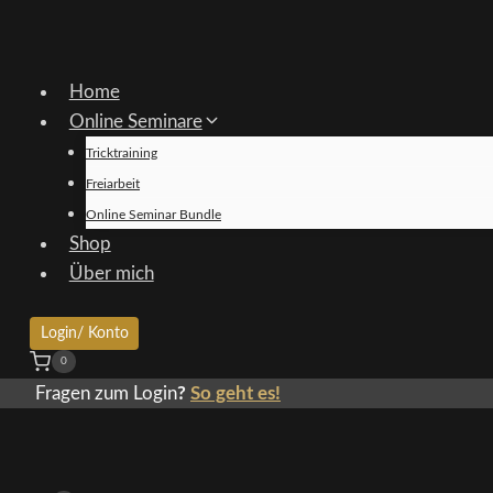
Home
Online Seminare
Tricktraining
Freiarbeit
Online Seminar Bundle
Shop
Über mich
Login/ Konto
0
Fragen zum Login
?
So geht es!