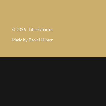
© 2026 - Libertyhorses
Made by Daniel Hilmer
Warenkorb überprüfen
Es befinden sich keine Produkte im Warenkorb.
WordPress Cookie Plugin von Real Cookie Banner