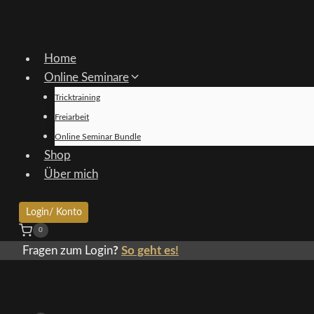
Home
Online Seminare
Tricktraining
Freiarbeit
Online Seminar Bundle
Shop
Über mich
Login/ Konto
0
Fragen zum Login
?
So geht es!